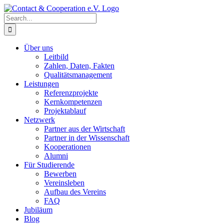
Skip
to
Search
content
for:
Über uns
Leitbild
Zahlen, Daten, Fakten
Qualitätsmanagement
Leistungen
Referenzprojekte
Kernkompetenzen
Projektablauf
Netzwerk
Partner aus der Wirtschaft
Partner in der Wissenschaft
Kooperationen
Alumni
Für Studierende
Bewerben
Vereinsleben
Aufbau des Vereins
FAQ
Jubiläum
Blog