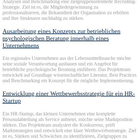
Analysen
und Benchmarking
eine
zielgruppenorientierte
Recruiting-
Strategie
. Ziel
ist
es, die
Mitgliedergewinnung
zu
professionalisieren
, die
Bekanntheit
der
Organisation
zu
erhöhen
und
ihre
Strukturen
nachhaltig
zu
stärken
.
Ausarbeitung eines Konzepts zur betrieblichen
psychologischen Beratung innerhalb eines
Unternehmens
Ein
regionales
Unternehmen
aus
der
Lebensmittelbranche
möchte
seine
soziale
Verantwortung
ausbauen
und
ein
Angebot
für
betriebliche
psychologische
Beratung
einführen
. Das
Projektteam
entwickelt
auf
Grundlage
wissenschaftlicher
Literatur
,
Best Practices
und Benchmarking
ein
Konzept
für die
mögliche
Implementierung
.
Entwicklung einer Wettbewerbsstrategie für ein HR-
Startup
Ein HR-Startup, das kleinen Unternehmen eine komplette
Personalabteilung als Service anbietet, möchte seine Marktposition
stärken. Das Projektteam analysiert die Konkurrenz, prüft
Marktstrategien und entwickelt eine klare Wettbewerbsstrategie. Ziel
ist es, Stärken und Schwächen zu identifizieren, Zielgruppen zu