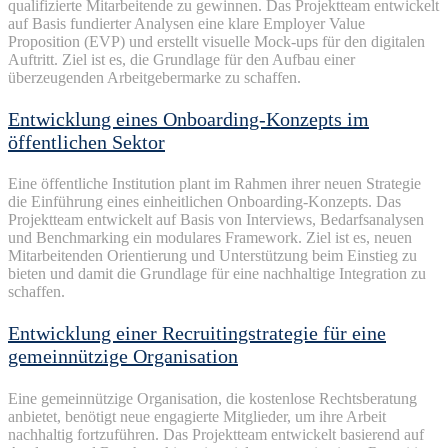
qualifizierte
Mitarbeitende
zu
gewinnen
. Das
Projektteam
entwickelt
auf Basis
fundierter
Analysen
eine
klare
Employer Value
Proposition (EVP) und
erstellt
visuelle
Mock-ups für den
digitalen
Auftritt
. Ziel
ist
es, die
Grundlage
für den Aufbau
einer
überzeugenden
Arbeitgebermarke
zu
schaffen
.
Entwicklung eines Onboarding-Konzepts im
öffentlichen Sektor
Eine
öffentliche
Institution plant
im
Rahmen
ihrer
neuen
Strategie
die
Einführung
eines
einheitlichen
Onboarding-
Konzepts
. Das
Projektteam
entwickelt
auf Basis von Interviews,
Bedarfsanalysen
und Benchmarking
ein
modulares
Framework. Ziel
ist
es,
neuen
Mitarbeitenden
Orientierung
und
Unterstützung
beim
Einstieg
zu
bieten
und
damit
die
Grundlage
für
eine
nachhaltige
Integration
zu
schaffen
.
Entwicklung einer Recruitingstrategie für eine
gemeinnützige Organisation
Eine
gemeinnützige
Organisation
, die
kostenlose
Rechtsberatung
anbietet
,
benötigt
neue
engagierte
Mitglieder
, um
ihre
Arbeit
nachhaltig
fortzuführen
. Das
Projektteam
entwickelt
basierend
auf