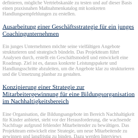
definieren, mögliche Vertriebskanäle zu testen und auf dieser Basis
einen praxisnahen Maßnahmenkatalog mit konkreten
Handlungsempfehlungen zu erstellen.
Ausarbeitung einer Geschäftsstrategie für ein junges
Coachingunternehmen
Ein
junges
Unternehmen
möchte
seine
vielfältigen
Angebote
strukturieren
und
strategisch
bündeln
. Das
Projektteam
führt
Analysen
durch
,
erstellt
ein
Geschäftsmodell
und
entwickelt
eine
Roadmap. Ziel
ist
es,
daraus
konkrete
Leistungspakete
und
Handlungsschritte
abzuleiten
, um die
Angebote
klar
zu
strukturieren
und die
Umsetzung
planbar
zu
gestalten.
Konzipierung einer Strategie zur
Mitarbeitergewinnung für eine Bildungsorganisation
im Nachhaltigkeitsbereich
Eine Organisation, die Bildungsangebote im Bereich Nachhaltigkeit
für Kinder anbietet, steht vor der Herausforderung, die wachsende
Nachfrage aufgrund fehlender Mitarbeitender zu bewältigen. Das
Projektteam entwickelt eine Strategie, um neue Mitarbeitende zu
gewinnen und langfristig zu binden. Dazu werden Interviews