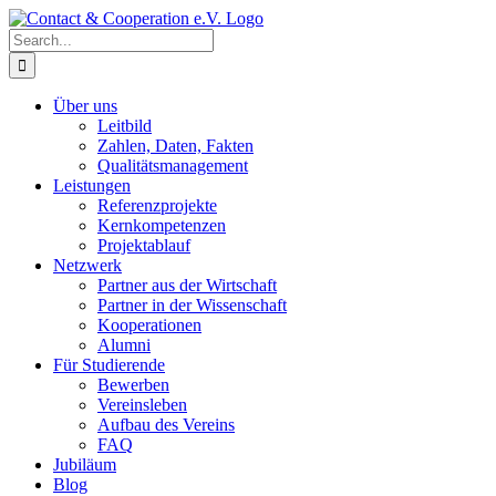
Skip
to
Search
content
for:
Über uns
Leitbild
Zahlen, Daten, Fakten
Qualitätsmanagement
Leistungen
Referenzprojekte
Kernkompetenzen
Projektablauf
Netzwerk
Partner aus der Wirtschaft
Partner in der Wissenschaft
Kooperationen
Alumni
Für Studierende
Bewerben
Vereinsleben
Aufbau des Vereins
FAQ
Jubiläum
Blog