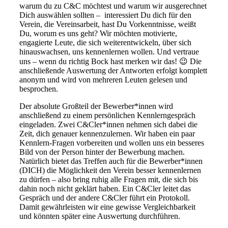
warum du zu C&C möchtest und warum wir ausgerechnet
Dich auswählen sollten – interessiert Du dich für den
Verein, die Vereinsarbeit, hast Du Vorkenntnisse, weißt
Du, worum es uns geht? Wir möchten motivierte,
engagierte Leute, die sich weiterentwickeln, über sich
hinauswachsen, uns kennenlernen wollen. Und vertraue
uns – wenn du richtig Bock hast merken wir das! 😉 Die
anschließende Auswertung der Antworten erfolgt komplett
anonym und wird von mehreren Leuten gelesen und
besprochen.
Der absolute Großteil der Bewerber*innen wird
anschließend zu einem persönlichen Kennlerngespräch
eingeladen. Zwei C&Cler*innen nehmen sich dabei die
Zeit, dich genauer kennenzulernen. Wir haben ein paar
Kennlern-Fragen vorbereiten und wollen uns ein besseres
Bild von der Person hinter der Bewerbung machen.
Natürlich bietet das Treffen auch für die Bewerber*innen
(DICH) die Möglichkeit den Verein besser kennenlernen
zu dürfen – also bring ruhig alle Fragen mit, die sich bis
dahin noch nicht geklärt haben. Ein C&Cler leitet das
Gespräch und der andere C&Cler führt ein Protokoll.
Damit gewährleisten wir eine gewisse Vergleichbarkeit
und könnten später eine Auswertung durchführen.