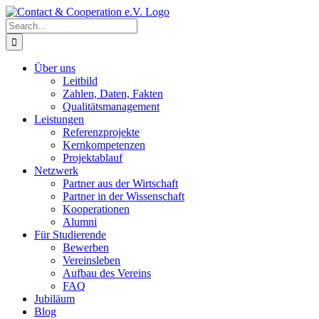
Skip
to
Search
content
for:
Über uns
Leitbild
Zahlen, Daten, Fakten
Qualitätsmanagement
Leistungen
Referenzprojekte
Kernkompetenzen
Projektablauf
Netzwerk
Partner aus der Wirtschaft
Partner in der Wissenschaft
Kooperationen
Alumni
Für Studierende
Bewerben
Vereinsleben
Aufbau des Vereins
FAQ
Jubiläum
Blog