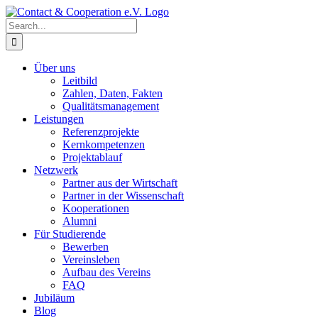
Skip
to
Search
content
for:
Über uns
Leitbild
Zahlen, Daten, Fakten
Qualitätsmanagement
Leistungen
Referenzprojekte
Kernkompetenzen
Projektablauf
Netzwerk
Partner aus der Wirtschaft
Partner in der Wissenschaft
Kooperationen
Alumni
Für Studierende
Bewerben
Vereinsleben
Aufbau des Vereins
FAQ
Jubiläum
Blog